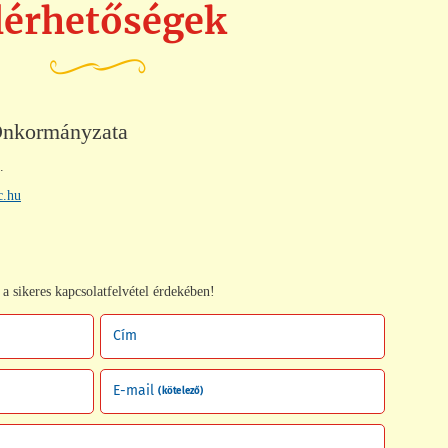
lérhetőségek
Önkormányzata
.
c.hu
a sikeres kapcsolatfelvétel érdekében!
Cím
E-mail
(kötelező)