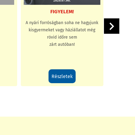
2026.07.06.
FIGYELEM!
A nyári forróságban soha ne hagyjunk
Az onl
kisgyermeket vagy háziállatot még
bűncsel
rövid időre sem
zárt autóban!
részletek