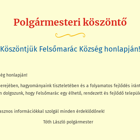
Polgármesteri köszöntő
Köszöntjük Felsőmarác Község honlapján
ég honlapján!
erejében, hagyományaink tiszteletében és a folyamatos fejlődés iránti
on dolgozunk, hogy Felsőmarác egy élhető, rendezett és fejlődő települ
sznos információkkal szolgál minden érdeklődőnek!
ló polgármester