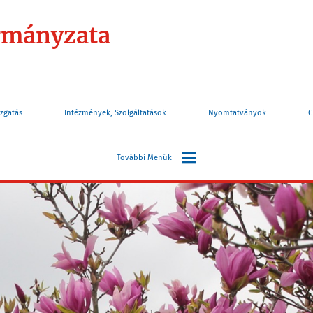
rmányzata
zgatás
Intézmények, Szolgáltatások
Nyomtatványok
C
További Menük
Választás
Információk
Turizmus
Elérhetőségek