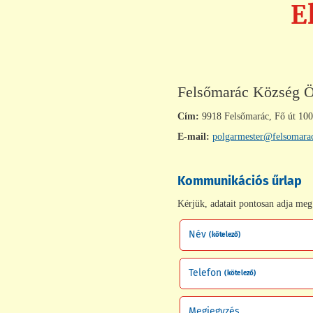
E
Felsőmarác Község 
Cím:
9918 Felsőmarác, Fő út 100
E-mail:
polgarmester@felsomara
Kommunikációs űrlap
Kérjük, adatait pontosan adja meg 
Név
(kötelező)
Telefon
(kötelező)
Megjegyzés