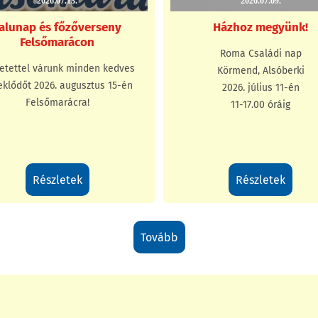
2026.07.13.
2026.07.09.
alunap és főzőverseny
Házhoz megyünk!
Felsőmarácon
Roma Családi nap
etettel várunk minden kedves
Körmend, Alsóberki
eklődőt 2026. augusztus 15-én
2026. július 11-én
Felsőmarácra!
11-17.00 óráig
részletek
részletek
tovább