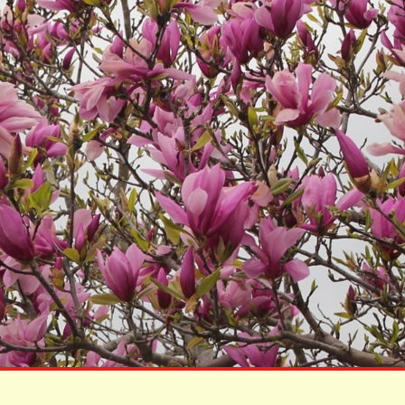
KÖZÉRDEKŰ
ADATOK
Képviselő
Testületi Ülések
Jegyzőkönyvei
Képviselő
Testületi Ülések
Előterjesztés
Költségvetések
Zárszámadások