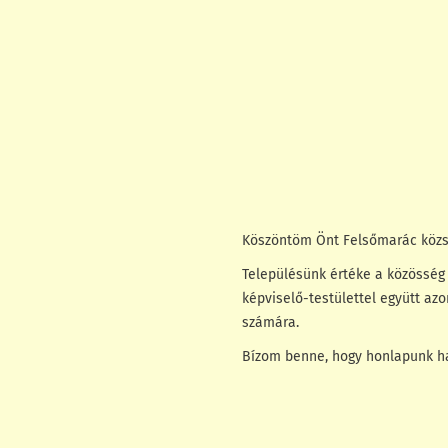
Köszöntöm Önt Felsőmarác közs
Településünk értéke a közösség 
képviselő-testülettel együtt az
számára.
Bízom benne, hogy honlapunk ha
Tóth Lász