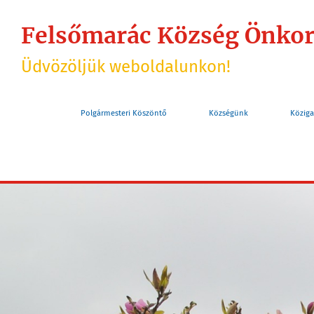
Felsőmarác Község Önko
Üdvözöljük weboldalunkon!
Polgármesteri Köszöntő
Községünk
Köziga