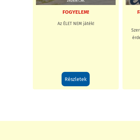
2026.07.30.
FOGYELEM!
F
Az ÉLET NEM játék!
Szer
érd
részletek