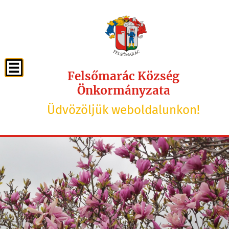
Felsőmarác Község
Önkormányzata
Üdvözöljük weboldalunkon!