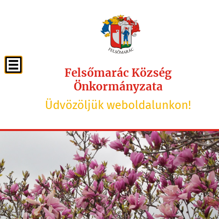
Felsőmarác Község
Önkormányzata
Üdvözöljük weboldalunkon!