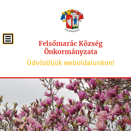
Felsőmarác Község
Önkormányzata
Üdvözöljük weboldalunkon!