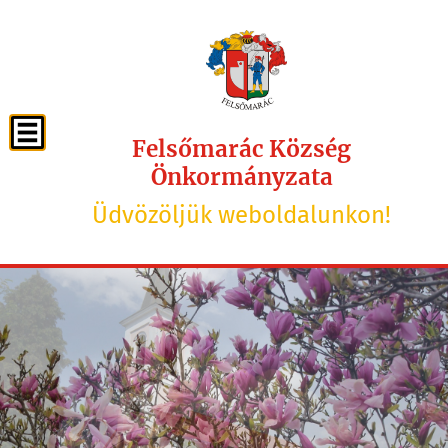
Felsőmarác Község
Önkormányzata
Üdvözöljük weboldalunkon!