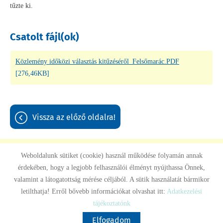
tűzte ki.
Csatolt fájl(ok)
Közlemény időközi választás kitűzéséről_Felsőmarác.PDF
[276,46KB]
vissza az előző oldalra!
Weboldalunk sütiket (cookie) használ működése folyamán annak
érdekében, hogy a legjobb felhasználói élményt nyújthassa Önnek,
Oldal információk
Adatkezelési tájékoztató
Impresszum
valamint a látogatottság mérése céljából. A sütik használatát bármikor
letilthatja! Erről bővebb információkat olvashat itt:
Adatkezelési
© 2026 - Minden jog fenntartva
tájékoztatónk
Elfogadom