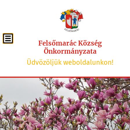
Felsőmarác Község
Önkormányzata
Üdvözöljük weboldalunkon!