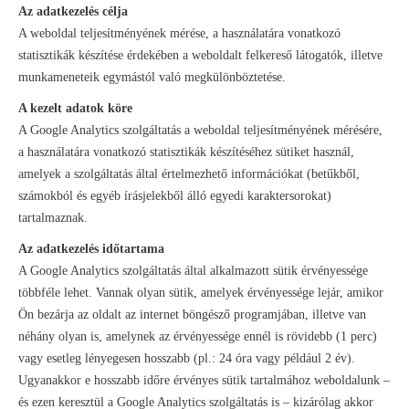
Az adatkezelés célja
A weboldal teljesítményének mérése, a használatára vonatkozó
statisztikák készítése érdekében a weboldalt felkereső látogatók, illetve
munkameneteik egymástól való megkülönböztetése.
A kezelt adatok köre
A Google Analytics szolgáltatás a weboldal teljesítményének mérésére,
a használatára vonatkozó statisztikák készítéséhez sütiket használ,
amelyek a szolgáltatás által értelmezhető információkat (betűkből,
számokból és egyéb írásjelekből álló egyedi karaktersorokat)
tartalmaznak.
Az adatkezelés időtartama
A Google Analytics szolgáltatás által alkalmazott sütik érvényessége
többféle lehet. Vannak olyan sütik, amelyek érvényessége lejár, amikor
Ön bezárja az oldalt az internet böngésző programjában, illetve van
néhány olyan is, amelynek az érvényessége ennél is rövidebb (1 perc)
vagy esetleg lényegesen hosszabb (pl.: 24 óra vagy például 2 év).
Ugyanakkor e hosszabb időre érvényes sütik tartalmához weboldalunk –
és ezen keresztül a Google Analytics szolgáltatás is – kizárólag akkor