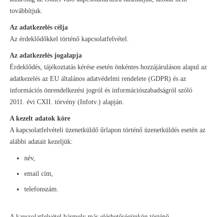
továbbítjuk.
Az adatkezelés célja
Az érdeklődőkkel történő kapcsolatfelvétel.
Az adatkezelés jogalapja
Érdeklődés, tájékoztatás kérése esetén önkéntes hozzájáruláson alapul az
adatkezelés az EU általános adatvédelmi rendelete (GDPR) és az
információs önrendelkezési jogról és információszabadságról szóló
2011. évi CXII. törvény (Infotv.) alapján.
A kezelt adatok köre
A kapcsolatfelvételi üzenetküldő űrlapon történő üzenetküldés esetén az
alábbi adatait kezeljük:
név,
email cím,
telefonszám.
A kapcsolatfelvétel bármely más elérhetőségünkön történő