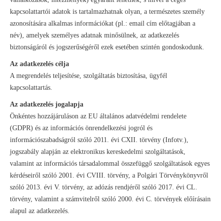
kapcsolattartói adatok is tartalmazhatnak olyan, a természetes személy
azonosítására alkalmas információkat (pl.: email cím előtagjában a
név), amelyek személyes adatnak minősülnek, az adatkezelés
biztonságáról és jogszerűségéről ezek esetében szintén gondoskodunk.
Az adatkezelés célja
A megrendelés teljesítése, szolgáltatás biztosítása, ügyfél
kapcsolattartás.
Az adatkezelés jogalapja
Önkéntes hozzájáruláson az EU általános adatvédelmi rendelete
(GDPR) és az információs önrendelkezési jogról és
információszabadságról szóló 2011. évi CXII. törvény (Infotv.),
jogszabály alapján az elektronikus kereskedelmi szolgáltatások,
valamint az információs társadalommal összefüggő szolgáltatások egyes
kérdéseiről szóló 2001. évi CVIII. törvény, a Polgári Törvénykönyvről
szóló 2013. évi V. törvény, az adózás rendjéről szóló 2017. évi CL.
törvény, valamint a számvitelről szóló 2000. évi C. törvények előírásain
alapul az adatkezelés.