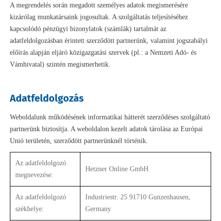
A megrendelés során megadott személyes adatok megismerésére
kizárólag munkatársaink jogosultak. A szolgáltatás teljesítéséhez
kapcsolódó pénzügyi bizonylatok (számlák) tartalmát az
adatfeldolgozásban érintett szerződött partnerünk, valamint jogszabályi
előírás alapján eljáró közigazgatási szervek (pl.: a Nemzeti Adó- és
Vámhivatal) szintén megismerhetik.
Adatfeldolgozás
Weboldalunk működésének informatikai hátterét szerződéses szolgáltató
partnerünk biztosítja. A weboldalon kezelt adatok tárolása az Európai
Unió területén, szerződött partnerünknél történik.
Az adatfeldolgozó
Hetzner Online GmbH
megnevezése:
Az adatfeldolgozó
Industriestr. 25 91710 Gunzenhausen,
székhelye:
Germany