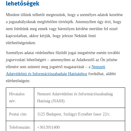
lehetőségek
Mindent tőlünk telhetőt megteszünk, hogy a személyes adatok kezelése
a jogszabályoknak megfelelően történjék. Amennyiben úgy érzi, hogy
nem feleltünk meg ennek vagy bármilyen kérdése merülne fel ezzel
kapcsolatban, akkor kérjük, hogy jelezze Nekünk fenti
elérhetőségeinken.
Személyes adatai védelméhez fűződő jogai megsértése esetén további
jogorvoslati lehetőségért – amennyiben az Adatkezelő az Ön jelzése
ellenére sem szünteti meg jogsértő magatartását – a
Nemzeti
Adatvédelmi és Információszabadság Hatósághoz
fordulhat, alábbi
elérhetőségein:
Hivatalos
Nemzeti Adatvédelmi és Információszabadság
név:
Hatóság (NAIH)
Postai cím:
1125 Budapest, Szilágyi Erzsébet fasor 22/c.
Telefonszám:
+3613911400