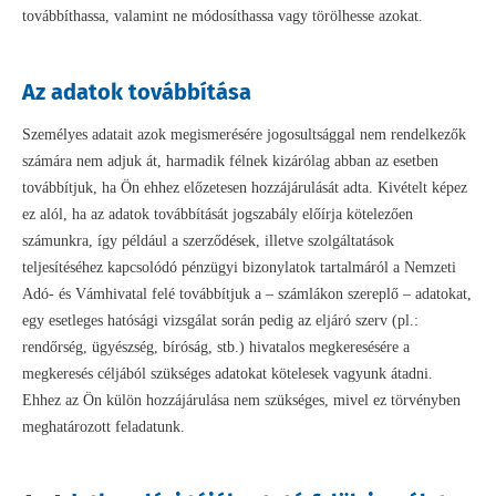
továbbíthassa, valamint ne módosíthassa vagy törölhesse azokat.
Az adatok továbbítása
Személyes adatait azok megismerésére jogosultsággal nem rendelkezők
számára nem adjuk át, harmadik félnek kizárólag abban az esetben
továbbítjuk, ha Ön ehhez előzetesen hozzájárulását adta. Kivételt képez
ez alól, ha az adatok továbbítását jogszabály előírja kötelezően
számunkra, így például a szerződések, illetve szolgáltatások
teljesítéséhez kapcsolódó pénzügyi bizonylatok tartalmáról a Nemzeti
Adó- és Vámhivatal felé továbbítjuk a – számlákon szereplő – adatokat,
egy esetleges hatósági vizsgálat során pedig az eljáró szerv (pl.:
rendőrség, ügyészség, bíróság, stb.) hivatalos megkeresésére a
megkeresés céljából szükséges adatokat kötelesek vagyunk átadni.
Ehhez az Ön külön hozzájárulása nem szükséges, mivel ez törvényben
meghatározott feladatunk.