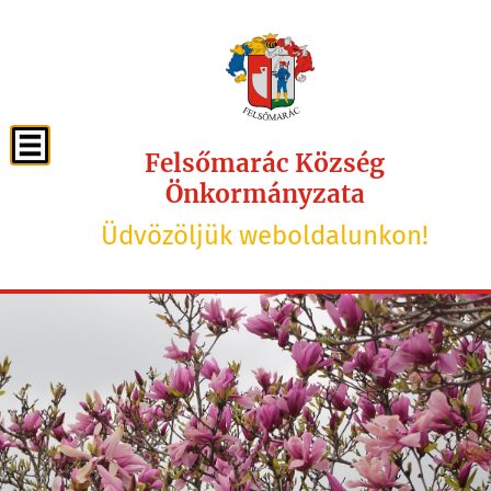
Felsőmarác Község
Önkormányzata
Üdvözöljük weboldalunkon!