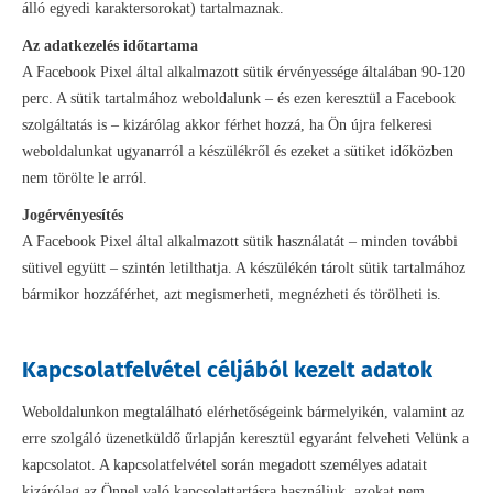
álló egyedi karaktersorokat) tartalmaznak.
Az adatkezelés időtartama
A Facebook Pixel által alkalmazott sütik érvényessége általában 90-120
perc. A sütik tartalmához weboldalunk – és ezen keresztül a Facebook
szolgáltatás is – kizárólag akkor férhet hozzá, ha Ön újra felkeresi
weboldalunkat ugyanarról a készülékről és ezeket a sütiket időközben
nem törölte le arról.
Jogérvényesítés
A Facebook Pixel által alkalmazott sütik használatát – minden további
sütivel együtt – szintén letilthatja. A készülékén tárolt sütik tartalmához
bármikor hozzáférhet, azt megismerheti, megnézheti és törölheti is.
Kapcsolatfelvétel céljából kezelt adatok
Weboldalunkon megtalálható elérhetőségeink bármelyikén, valamint az
erre szolgáló üzenetküldő űrlapján keresztül egyaránt felveheti Velünk a
kapcsolatot. A kapcsolatfelvétel során megadott személyes adatait
kizárólag az Önnel való kapcsolattartásra használjuk, azokat nem