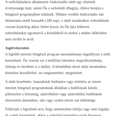
A weboldalunkon alkalmazott funkcionális sütik egy részének
érvényessége lejár, amint Ön a weboldalt elhagyja, illetve bezárja a
böngésző programjában oldalunk. Néhány további funkcionális süti
élettartama ennél hosszabb (180 nap), e sütik tartalmához weboldalunk
viszont kizárólag akkor férhet hozzá, ha Ön újra felkeresi
weboldalunkat ugyanarról a készülékről és ezeket a sütiket időközben
nem törölte le arról.
Jogérvényesítés
A legtöbb internet böngésző program automatikusan engedélyezi a sütik
használatát. Ön viszont ezt a beállítást bármikor megváltoztathatja,
tilthatja és törölheti is a sütiket. A készülékén tárolt sütik tartalmához
bármikor hozzáférhet, azt megismerheti, megnézheti.
A sütik kezelésére, használatuk letiltására vagy törlésére az ismert
internet böngésző programoknak általában a beállításaik között,
jellemzően a biztonság, adatvédelem vagy adatvédelmi beállítások
elnevezésű almenüben, süti vagy cookie néven van lehetősége.
Felhívjuk a figyelmét arra, hogy amennyiben letiltja vagy nem fogadja
el a sütik használatát, akkor a weboldal használata során bizonyos