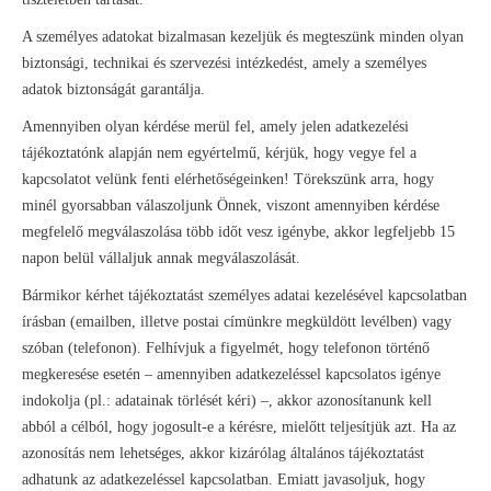
A személyes adatokat bizalmasan kezeljük és megteszünk minden olyan
biztonsági, technikai és szervezési intézkedést, amely a személyes
adatok biztonságát garantálja.
Amennyiben olyan kérdése merül fel, amely jelen adatkezelési
tájékoztatónk alapján nem egyértelmű, kérjük, hogy vegye fel a
kapcsolatot velünk fenti elérhetőségeinken! Törekszünk arra, hogy
minél gyorsabban válaszoljunk Önnek, viszont amennyiben kérdése
megfelelő megválaszolása több időt vesz igénybe, akkor legfeljebb 15
napon belül vállaljuk annak megválaszolását.
Bármikor kérhet tájékoztatást személyes adatai kezelésével kapcsolatban
írásban (emailben, illetve postai címünkre megküldött levélben) vagy
szóban (telefonon). Felhívjuk a figyelmét, hogy telefonon történő
megkeresése esetén – amennyiben adatkezeléssel kapcsolatos igénye
indokolja (pl.: adatainak törlését kéri) –, akkor azonosítanunk kell
abból a célból, hogy jogosult-e a kérésre, mielőtt teljesítjük azt. Ha az
azonosítás nem lehetséges, akkor kizárólag általános tájékoztatást
adhatunk az adatkezeléssel kapcsolatban. Emiatt javasoljuk, hogy