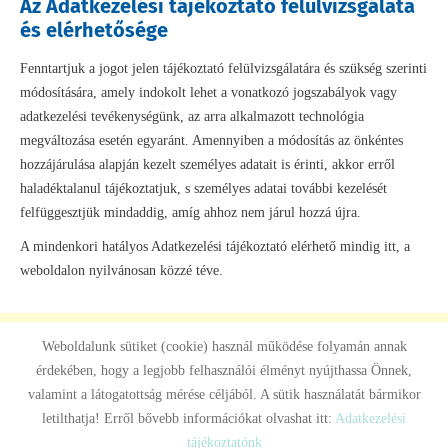
Az Adatkezelési tájékoztató felülvizsgálata
és elérhetősége
Fenntartjuk a jogot jelen tájékoztató felülvizsgálatára és szükség szerinti
módosítására, amely indokolt lehet a vonatkozó jogszabályok vagy
adatkezelési tevékenységünk, az arra alkalmazott technológia
megváltozása esetén egyaránt. Amennyiben a módosítás az önkéntes
hozzájárulása alapján kezelt személyes adatait is érinti, akkor erről
haladéktalanul tájékoztatjuk, s személyes adatai további kezelését
felfüggesztjük mindaddig, amíg ahhoz nem járul hozzá újra.
A mindenkori hatályos Adatkezelési tájékoztató elérhető mindig itt, a
weboldalon nyilvánosan közzé téve.
Weboldalunk sütiket (cookie) használ működése folyamán annak
érdekében, hogy a legjobb felhasználói élményt nyújthassa Önnek,
Oldal információk
Adatkezelési tájékoztató
Impresszum
valamint a látogatottság mérése céljából. A sütik használatát bármikor
letilthatja! Erről bővebb információkat olvashat itt:
Adatkezelési
© 2026 - Minden jog fenntartva
tájékoztatónk