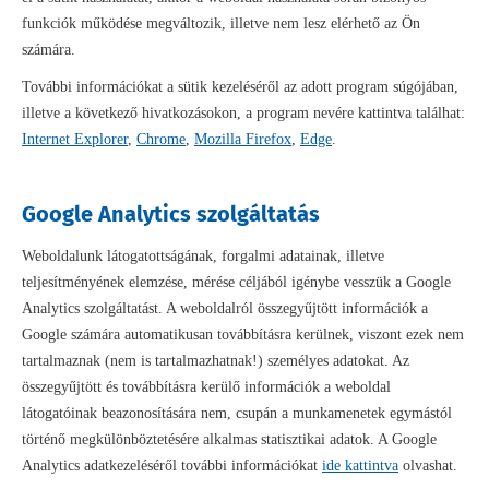
funkciók működése megváltozik, illetve nem lesz elérhető az Ön
számára.
További információkat a sütik kezeléséről az adott program súgójában,
illetve a következő hivatkozásokon, a program nevére kattintva találhat:
Internet Explorer
,
Chrome
,
Mozilla Firefox
,
Edge
.
Google Analytics szolgáltatás
Weboldalunk látogatottságának, forgalmi adatainak, illetve
teljesítményének elemzése, mérése céljából igénybe vesszük a Google
Analytics szolgáltatást. A weboldalról összegyűjtött információk a
Google számára automatikusan továbbításra kerülnek, viszont ezek nem
tartalmaznak (nem is tartalmazhatnak!) személyes adatokat. Az
összegyűjtött és továbbításra kerülő információk a weboldal
látogatóinak beazonosítására nem, csupán a munkamenetek egymástól
történő megkülönböztetésére alkalmas statisztikai adatok. A Google
Analytics adatkezeléséről további információkat
ide kattintva
olvashat.