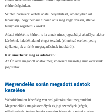
elérhetőségeinken.
Szintén bármikor kérheti adatai helyesbítését, amennyiben azt
tapasztalja, hogy például hibásan adta meg vagy tévesen, illetve
hiányosan rögzítettük azokat.
Adatai törlését is kérheti, s ha annak nincs jogszabályi akadálya, akkor
kérésének haladéktalanul eleget teszünk (ellenkező esetben pedig
tájékoztatjuk a törlés megtagadásának indokáról).
Kik ismerhetik meg az adatokat?
Az Ön által megadott adatok megismerésére kizárólag munkatársaink
jogosultak.
Megrendelés során megadott adatok
kezelése
Weboldalunkon lehetőség van szolgáltatásainkat megrendelni.
Megrendelőink magánszemélyek és jogi személyek (cégek,
vállalkozások, intézmények) egyaránt lehetnek, s mivel a céges