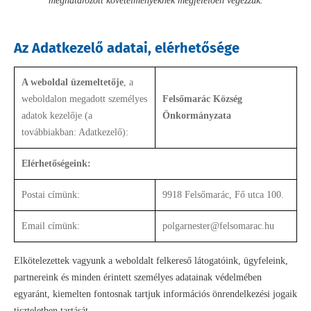
meghatározott követelményeknek megfelelően végezzük.
Az Adatkezelő adatai, elérhetősége
A weboldal üzemeltetője
, a
weboldalon megadott személyes
Felsőmarác Község
adatok kezelője (a
Önkormányzata
továbbiakban: Adatkezelő):
Elérhetőségeink:
Postai címünk:
9918 Felsőmarác, Fő utca 100.
Email címünk:
polgarnester@felsomarac.hu
Elkötelezettek vagyunk a weboldalt felkereső látogatóink, ügyfeleink,
partnereink és minden érintett személyes adatainak védelmében
egyaránt, kiemelten fontosnak tartjuk információs önrendelkezési jogaik
tiszteletben tartását.