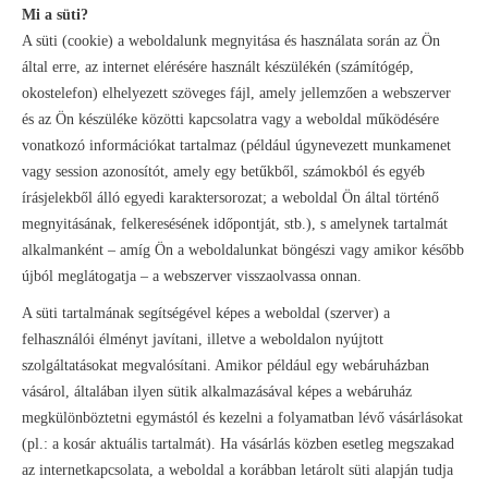
Mi a süti?
A süti (cookie) a weboldalunk megnyitása és használata során az Ön
által erre, az internet elérésére használt készülékén (számítógép,
okostelefon) elhelyezett szöveges fájl, amely jellemzően a webszerver
és az Ön készüléke közötti kapcsolatra vagy a weboldal működésére
vonatkozó információkat tartalmaz (például úgynevezett munkamenet
vagy session azonosítót, amely egy betűkből, számokból és egyéb
írásjelekből álló egyedi karaktersorozat; a weboldal Ön által történő
megnyitásának, felkeresésének időpontját, stb.), s amelynek tartalmát
alkalmanként – amíg Ön a weboldalunkat böngészi vagy amikor később
újból meglátogatja – a webszerver visszaolvassa onnan.
A süti tartalmának segítségével képes a weboldal (szerver) a
felhasználói élményt javítani, illetve a weboldalon nyújtott
szolgáltatásokat megvalósítani. Amikor például egy webáruházban
vásárol, általában ilyen sütik alkalmazásával képes a webáruház
megkülönböztetni egymástól és kezelni a folyamatban lévő vásárlásokat
(pl.: a kosár aktuális tartalmát). Ha vásárlás közben esetleg megszakad
az internetkapcsolata, a weboldal a korábban letárolt süti alapján tudja