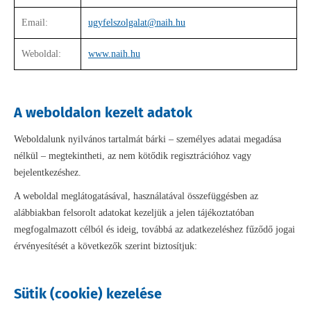
Email:
ugyfelszolgalat@naih.hu
Weboldal:
www.naih.hu
A weboldalon kezelt adatok
Weboldalunk nyilvános tartalmát bárki – személyes adatai megadása
nélkül – megtekintheti, az nem kötődik regisztrációhoz vagy
bejelentkezéshez.
A weboldal meglátogatásával, használatával összefüggésben az
alábbiakban felsorolt adatokat kezeljük a jelen tájékoztatóban
megfogalmazott célból és ideig, továbbá az adatkezeléshez fűződő jogai
érvényesítését a következők szerint biztosítjuk:
Sütik (cookie) kezelése