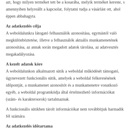
azt, hogy milyen terméket tett be a kosarába, melyik terméket kereste, s
amennyiben helyreállt a kapcsolat, folytatni tudja a vásárlást ott, ahol
éppen abbahagyta.
Az adatkezelés célja
A weboldalunkra látogató felhasználók azonosítása, egymástól való
megkülönböztetése, illetve a felhasználók aktuális munkamenetének
azonosítása, az annak során megadott adatok tárolása, az adatvesztés
megakadályozása.
A kezelt adatok köre
A weboldalunkon alkalmazott sütik a weboldal működését támogató,
úgynevezett funkcionális sütik, amelyek a weboldal felkeresésének
időpontját, a munkamenet azonosítót és a munkamenetre vonatkozó
egyéb, a weboldal programkódja által értelmezhető információkat
(szám- és karaktersorok) tartalmaznak.
A funkcionális sütikben tárolt információkat nem továbbítjuk harmadik
fél számára.
Az adatkezelés időtartama