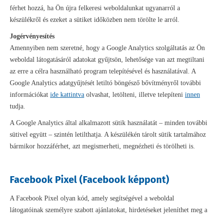
férhet hozzá, ha Ön újra felkeresi weboldalunkat ugyanarról a
készülékről és ezeket a sütiket időközben nem törölte le arról.
Jogérvényesítés
Amennyiben nem szeretné, hogy a Google Analytics szolgáltatás az Ön
weboldal látogatásáról adatokat gyűjtsön, lehetősége van azt megtiltani
az erre a célra használható program telepítésével és használatával. A
Google Analytics adatgyűjtését letiltó böngésző bővítményről további
információkat
ide kattintva
olvashat, letölteni, illetve telepíteni
innen
tudja.
A Google Analytics által alkalmazott sütik használatát – minden további
sütivel együtt – szintén letilthatja. A készülékén tárolt sütik tartalmához
bármikor hozzáférhet, azt megismerheti, megnézheti és törölheti is.
Facebook Pixel (Facebook képpont)
A Facebook Pixel olyan kód, amely segítségével a weboldal
látogatóinak személyre szabott ajánlatokat, hirdetéseket jeleníthet meg a