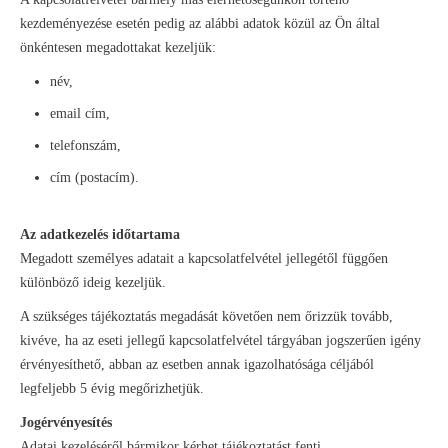
kezdeményezése esetén pedig az alábbi adatok közül az Ön által
önkéntesen megadottakat kezeljük:
név,
email cím,
telefonszám,
cím (postacím).
Az adatkezelés időtartama
Megadott személyes adatait a kapcsolatfelvétel jellegétől függően
különböző ideig kezeljük.
A szükséges tájékoztatás megadását követően nem őrizzük tovább,
kivéve, ha az eseti jellegű kapcsolatfelvétel tárgyában jogszerűen igény
érvényesíthető, abban az esetben annak igazolhatósága céljából
legfeljebb 5 évig megőrizhetjük.
Jogérvényesítés
Adatai kezeléséről bármikor kérhet tájékoztatást fenti