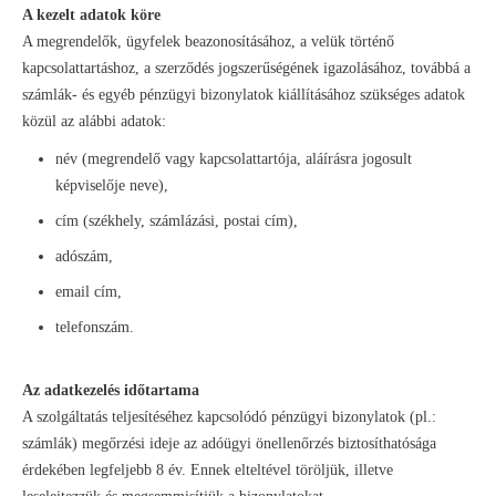
A kezelt adatok köre
A megrendelők, ügyfelek beazonosításához, a velük történő
kapcsolattartáshoz, a szerződés jogszerűségének igazolásához, továbbá a
számlák- és egyéb pénzügyi bizonylatok kiállításához szükséges adatok
közül az alábbi adatok:
név (megrendelő vagy kapcsolattartója, aláírásra jogosult
képviselője neve),
cím (székhely, számlázási, postai cím),
adószám,
email cím,
telefonszám.
Az adatkezelés időtartama
A szolgáltatás teljesítéséhez kapcsolódó pénzügyi bizonylatok (pl.:
számlák) megőrzési ideje az adóügyi önellenőrzés biztosíthatósága
érdekében legfeljebb 8 év. Ennek elteltével töröljük, illetve