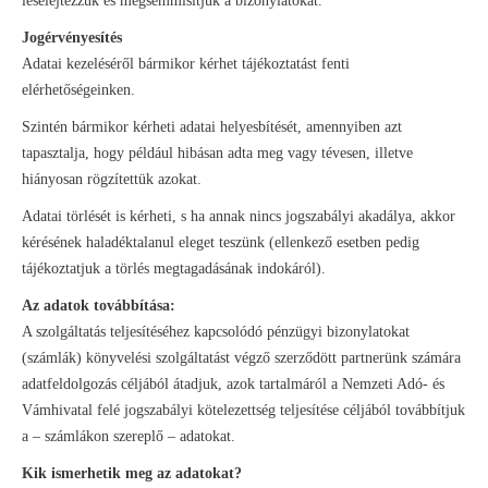
leselejtezzük és megsemmisítjük a bizonylatokat.
Jogérvényesítés
Adatai kezeléséről bármikor kérhet tájékoztatást fenti
elérhetőségeinken.
Szintén bármikor kérheti adatai helyesbítését, amennyiben azt
tapasztalja, hogy például hibásan adta meg vagy tévesen, illetve
hiányosan rögzítettük azokat.
Adatai törlését is kérheti, s ha annak nincs jogszabályi akadálya, akkor
kérésének haladéktalanul eleget teszünk (ellenkező esetben pedig
tájékoztatjuk a törlés megtagadásának indokáról).
Az adatok továbbítása:
A szolgáltatás teljesítéséhez kapcsolódó pénzügyi bizonylatokat
(számlák) könyvelési szolgáltatást végző szerződött partnerünk számára
adatfeldolgozás céljából átadjuk, azok tartalmáról a Nemzeti Adó- és
Vámhivatal felé jogszabályi kötelezettség teljesítése céljából továbbítjuk
a – számlákon szereplő – adatokat.
Kik ismerhetik meg az adatokat?