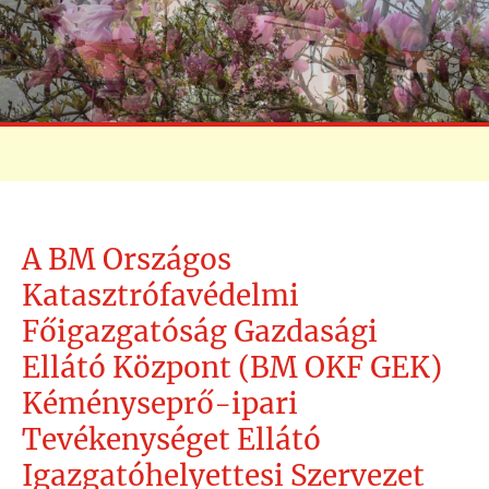
A BM Országos
Katasztrófavédelmi
Főigazgatóság Gazdasági
Ellátó Központ (BM OKF GEK)
Kéményseprő-ipari
Tevékenységet Ellátó
Igazgatóhelyettesi Szervezet