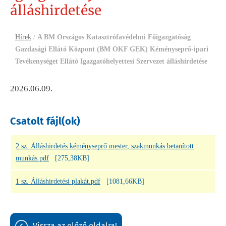
álláshirdetése
Hírek
/
A BM Országos Katasztrófavédelmi Főigazgatóság
Gazdasági Ellátó Központ (BM OKF GEK) Kéményseprő-ipari
Tevékenységet Ellátó Igazgatóhelyettesi Szervezet álláshirdetése
2026.06.09.
Csatolt fájl(ok)
2 sz. Álláshirdetés kéményseprő mester, szakmunkás betanított
munkás.pdf
[275,38KB]
1 sz. Álláshirdetési plakát.pdf
[1081,66KB]
vissza az előző oldalra!