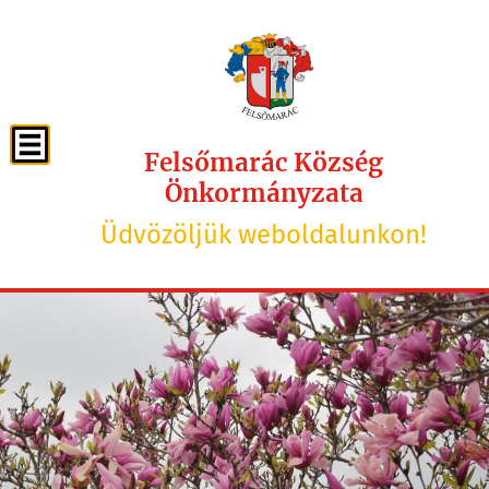
Felsőmarác Község
Önkormányzata
Üdvözöljük weboldalunkon!