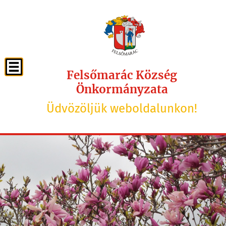
Felsőmarác Község
Önkormányzata
Üdvözöljük weboldalunkon!