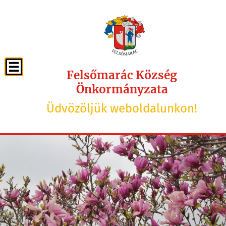
Felsőmarác Község
Önkormányzata
Üdvözöljük weboldalunkon!