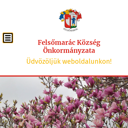
Felsőmarác Község
Önkormányzata
Üdvözöljük weboldalunkon!