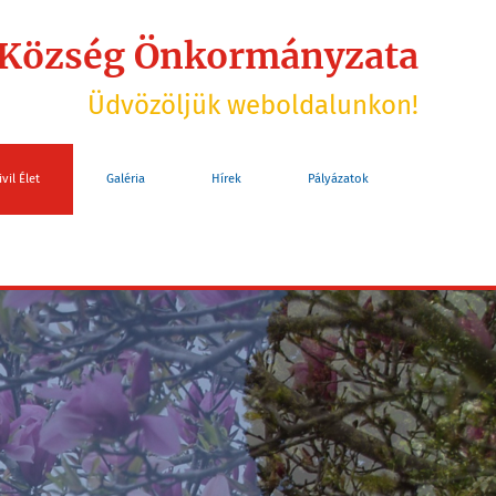
 Község Önkormányzata
Üdvözöljük weboldalunkon!
ivil Élet
Galéria
Hírek
Pályázatok