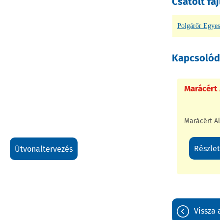
Csatolt fáj
Polgárőr Egyes
Kapcsolód
Marácért
Marácért A
részle
útvonaltervezés
vissza