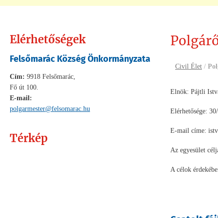
Elérhetőségek
Polgárő
Felsőmarác Község Önkormányzata
Civil Élet
/
Pol
Cím:
9918 Felsőmarác,
Fő út 100.
Elnök: Pájtli Ist
E-mail:
polgarmester@felsomarac.hu
Elérhetősége: 30
E-mail címe: ist
Térkép
Az egyesület célj
A célok érdekében