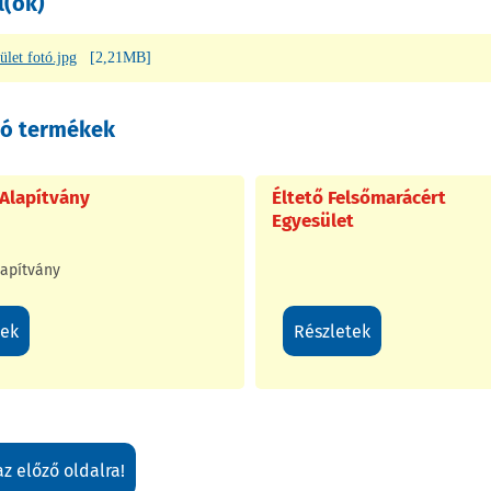
l(ok)
ület fotó.jpg
[2,21MB]
ó termékek
 Alapítvány
Éltető Felsőmarácért
Egyesület
lapítvány
tek
részletek
 az előző oldalra!