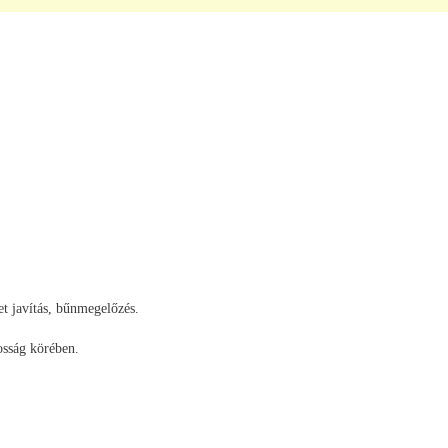
et javítás, bűnmegelőzés.
osság körében.