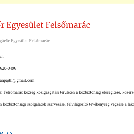
r Egyesület Felsőmarác
gárőr Egyesület Felsőmarác
ván
/628-0496
vanpajtli@gmail.com
a: Felsőmarác község közigazgatási területén a közbiztonság elősegítése, közérz
 közbiztonsági szolgálatok szervezése, felvilágosító tevékenység végzése a lak