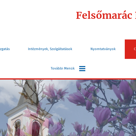
Felsőmarác
zgatás
Intézmények, Szolgáltatások
Nyomtatványok
C
További Menük
Választás
Információk
Turizmus
Elérhetőségek