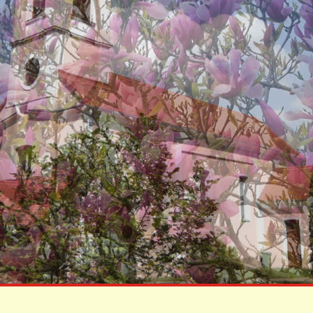
KÖZÉRDEKŰ
ADATOK
Képviselő
Testületi Ülések
Jegyzőkönyvei
Képviselő
Testületi Ülések
Előterjesztés
Költségvetések
Zárszámadások