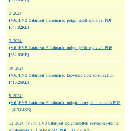
3_2024.
(V.6.)HVB_határozat_Felsőmarác_polgm.jelölt_nyilv.vét.PDF
[547,82KB]
2_2024.
(V.6.)HVB_határozat_Felsőmarác_polgm.jelölt_nyilv.vét.PDF
[552,63KB]
10_2024.
(V.6.)HVB_határozat_Felsőmarác_képviselőjelölt_sorsolás.PDF
[415,26KB]
9_2024.
(V.6.)HVB_határozat_Felsőmarác_polgármesterjelölt_sorsolás.PDF
[413,04KB]
12_2024. (V.14.) HVB határozat_polgmjelöltek_szavazólap-minta
jóváhagyása_FELSŐMARÁC.PDF
[602,74KB]