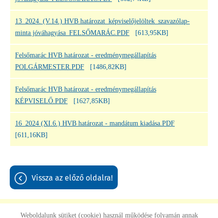
13_2024. (V.14.) HVB határozat_képviselőjelöltek_szavazólap-
minta jóváhagyása_FELSŐMARÁC.PDF
[613,95KB]
Felsőmarác HVB határozat - eredménymegállapítás
POLGÁRMESTER.PDF
[1486,82KB]
Felsőmarác HVB határozat - eredménymegállapítás
KÉPVISELŐ.PDF
[1627,85KB]
16_2024 (XI.6.) HVB határozat - mandátum kiadása.PDF
[611,16KB]
vissza az előző oldalra!
Weboldalunk sütiket (cookie) használ működése folyamán annak