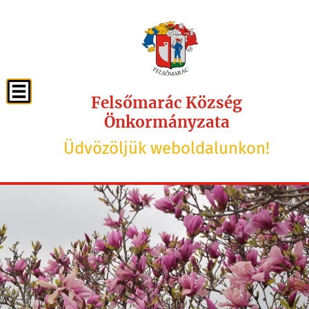
Felsőmarác Község
Önkormányzata
Üdvözöljük weboldalunkon!