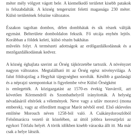
méter mély völgyet vágott bele. A kiemelkedő területet kisebb patakok
is felszabdalták. A község tengerszint feletti magassága 230 méter.
Külsö területének felszíne változatos.
Északon tagoltan dombos, délen dombhátak és sík részek váltják
egymást. Belterülete domboldalon fekszik. Fő utcája enyhén lejtős.
Korábban a földek keleti, külsö részén bakhátas
művelés folyt. A természeti adottságok az erdőgazdálkodásnak és a
mezőgazdálkodásnak kedvez.
A község éghajlata szerint az Örség tájkörzetébe tartozik. A növényzet
nagyon változatos. Megtalálható itt az Örség egész növényvilága. A
falut földrajzilag a Hegyhát tájegységhez sorolták. Később a gazdasági
és a néprajzi szempontokat is figyelembe véve Külsö Örségként
is emlegették. A közigazgatást az 1570-es évekig Vasvárról, azt
követően Körmendről és Szombathelyről irányították. A helység
névadásáról eltérőek a vélemények. Neve vagy a szláv moravci (mona
emberek), vagy az elferdített magyar Marót névből ered. Első okleveles
említése Morouch néven 1258-ból való. A Csákánydoroszlóból
Felsőmarácra vezető út közelében, az úttól jobbra keresztjelzi az
egykori Tótfalu helyét. A török időkben kisebb váracska állt itt. Ma már
csak a helye látszik.