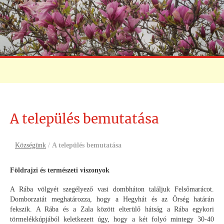
A település bemutatása
Községünk
/
A település bemutatása
Földrajzi és természeti viszonyok
A Rába völgyét szegélyező vasi dombháton találjuk Felsőmarácot.
Domborzatát meghatározza, hogy a Hegyhát és az Örség határán
fekszik. A Rába és a Zala között elterülő hátság a Rába egykori
törmelékkúpjából keletkezett úgy, hogy a két folyó mintegy 30-40