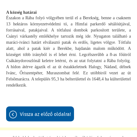
A község határai
Északon a Rába folyó völgyében terül el a Berekség, benne a csaknem
13 hektáros környezetvédelmi tó, a Himfai parkerdő sétálóútjával,
forrásaival, patakjaival. A tótfalusi dombok parkosított területe, a
Csányi várkastély emlékhelye tartozik még ide. Nyugaton található a
maráci-ivánci határt elválasztó patak és erdős, ligetes völgye. Tótfalu
alatt, ahol a patak kiér a Berekbe, hajdanán malom működött. A
községet több irányból is el lehet érni. Legcélszerűbb a 8-as főútról
Csákánydoroszlónál keletre letérni, és az utat folytatni a Rába folyóig.
A hídon átérve ágazik el az út északkeletnek Halogy, Nádasd, délnek
Ivánc, Őriszentpéter, Muraszombat felé. Ez utóbbiról vezet az út
Felsőmarácra. A település 95,3 ha belterülettel és 1648,4 ha külterülettel
rendelkezik.
vissza az előző oldalra!