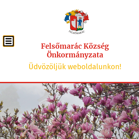
Felsőmarác Község
Önkormányzata
Üdvözöljük weboldalunkon!