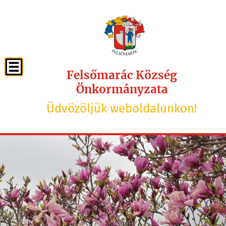
Felsőmarác Község
Önkormányzata
Üdvözöljük weboldalunkon!