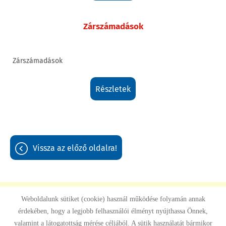
Zárszámadások
Zárszámadások
részletek
vissza az előző oldalra!
Weboldalunk sütiket (cookie) használ működése folyamán annak
érdekében, hogy a legjobb felhasználói élményt nyújthassa Önnek,
Oldal információk
Adatkezelési tájékoztató
Impresszum
valamint a látogatottság mérése céljából. A sütik használatát bármikor