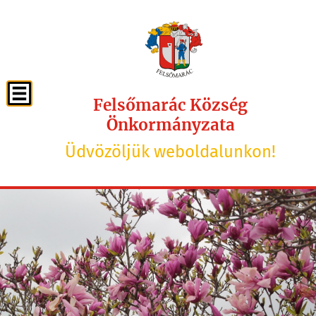
Felsőmarác Község
Önkormányzata
Üdvözöljük weboldalunkon!