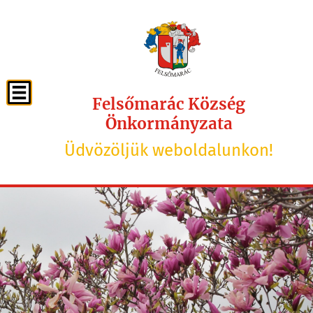
Felsőmarác Község
Önkormányzata
Üdvözöljük weboldalunkon!