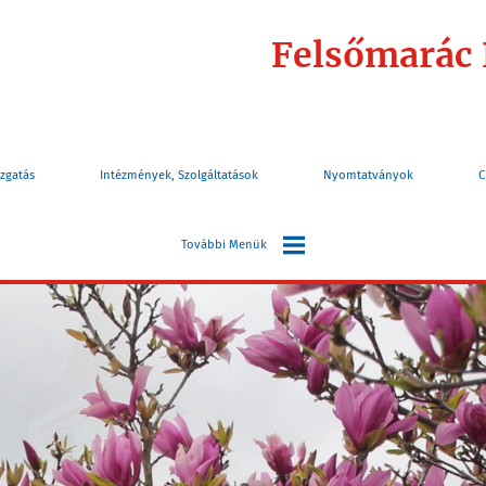
Felsőmarác
zgatás
Intézmények, Szolgáltatások
Nyomtatványok
C
További Menük
Választás
Információk
Turizmus
Elérhetőségek