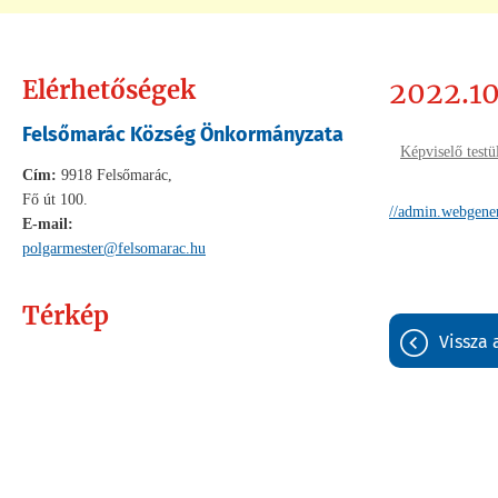
Elérhetőségek
2022.10
Felsőmarác Község Önkormányzata
Képviselő testü
Cím:
9918 Felsőmarác,
Fő út 100.
//admin.webgene
E-mail:
polgarmester@felsomarac.hu
Térkép
vissza