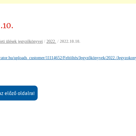
.10.
leti ülések jegyzőkönyvei
/
2022.
/
2022.10.10.
rator.hu/uploads_customer/11114652/Feltöltés/Jegyzőkönyvek/2022./Jegyzo
 az előző oldalra!