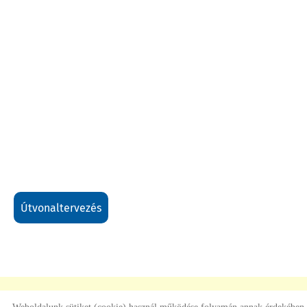
útvonaltervezés