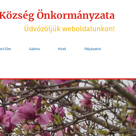
 Község Önkormányzata
Üdvözöljük weboldalunkon!
ivil Élet
Galéria
Hírek
Pályázatok