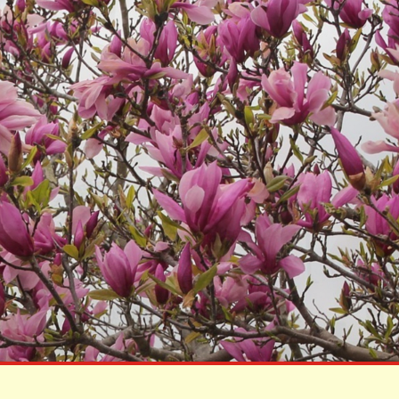
KÖZÉRDEKŰ
ADATOK
Képviselő
Testületi Ülések
Jegyzőkönyvei
Képviselő
Testületi Ülések
Előterjesztés
Költségvetések
Zárszámadások