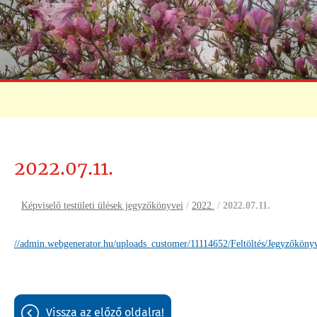
2022.07.11.
Képviselő testületi ülések jegyzőkönyvei
/
2022.
/
2022.07.11.
//admin.webgenerator.hu/uploads_customer/11114652/Feltöltés/Jegyzők
vissza az előző oldalra!