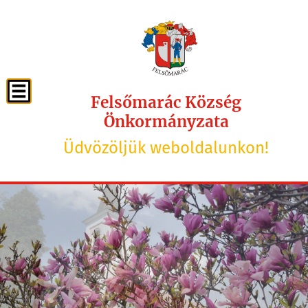
Felsőmarác Község
Önkormányzata
Üdvözöljük weboldalunkon!