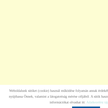
Weboldalunk sütiket (cookie) használ működése folyamán annak érdekéb
nyújthassa Önnek, valamint a látogatottság mérése céljából. A sütik haszn
információkat olvashat itt:
Adatkezelési tá