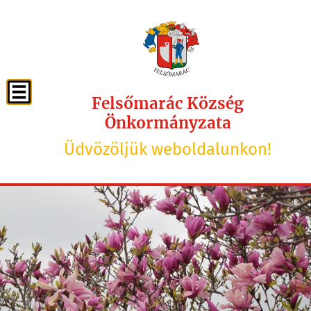
Felsőmarác Község
Önkormányzata
Üdvözöljük weboldalunkon!