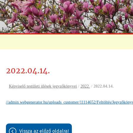
2022.04.14.
Képviselő testületi ülések jegyzőkönyvei
/
2022.
/
2022.04.14.
//admin.webgenerator.hu/uploads_customer/11114652/Feltöltés/Jegyzőkö
vissza az előző oldalra!