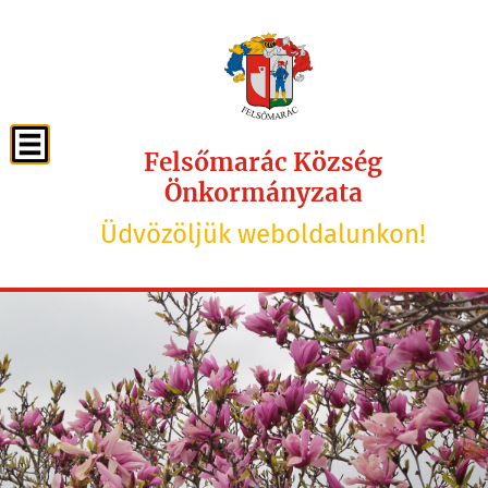
Felsőmarác Község
Önkormányzata
Üdvözöljük weboldalunkon!