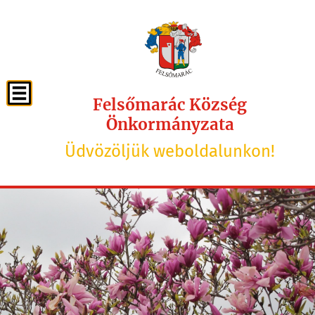
Felsőmarác Község
Önkormányzata
Üdvözöljük weboldalunkon!