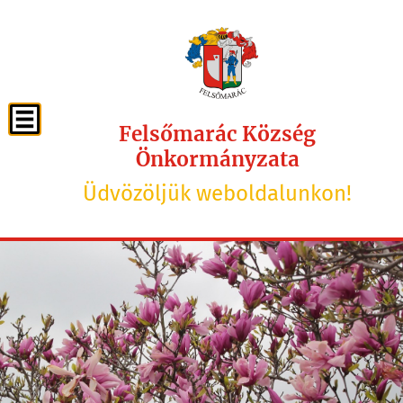
Felsőmarác Község
Önkormányzata
Üdvözöljük weboldalunkon!