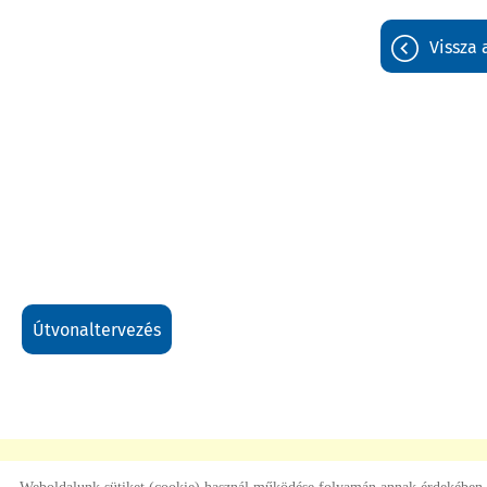
vissza
útvonaltervezés