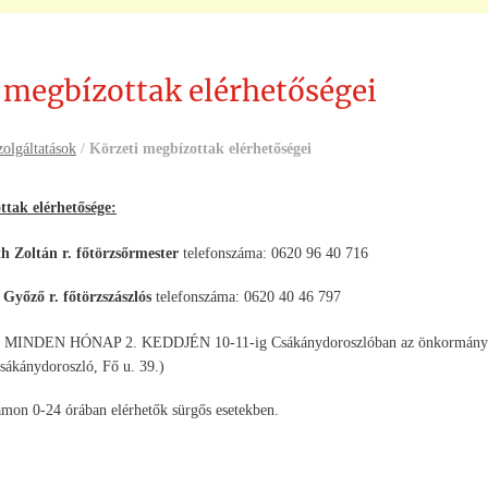
 megbízottak elérhetőségei
olgáltatások
/
Körzeti megbízottak elérhetőségei
ttak elérhetősége:
án r. főtörzsőrmester
telefonszáma: 0620 96 40 716
 r. főtörzszászlós
telefonszáma: 0620 40 46 797
MINDEN HÓNAP 2. KEDDJÉN 10-11-ig Csákánydoroszlóban az önkormányzati hi
Csákánydoroszló, Fő u. 39.)
zámon 0-24 órában elérhetők sürgős esetekben.