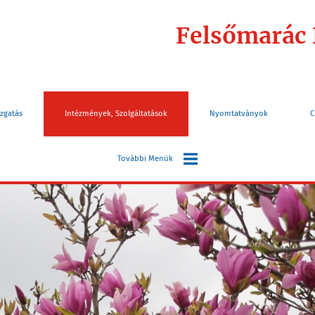
Felsőmarác
zgatás
Intézmények, Szolgáltatások
Nyomtatványok
C
További Menük
Választás
Információk
Turizmus
Elérhetőségek