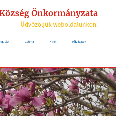
 Község Önkormányzata
Üdvözöljük weboldalunkon!
ivil Élet
Galéria
Hírek
Pályázatok