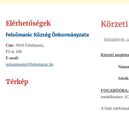
Elérhetőségek
Körzeti
Felsőmarác Község Önkormányzata
Intézmények, sz
Cím:
9918 Felsőmarác,
Fő út 100.
Körzeti megbízo
E-mail:
polgarmester@felsomarac.hu
Németh Zolt
Sebők Győző
Térkép
FOGADÓÓRA:
rendelkezésre. (
A fenti telefons