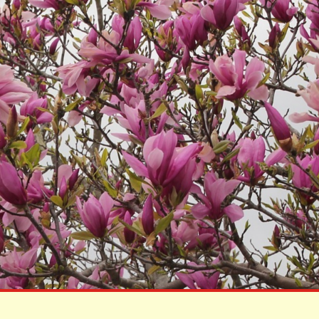
KÖZÉRDEKŰ
ADATOK
Képviselő
Testületi Ülések
Jegyzőkönyvei
Képviselő
Testületi Ülések
Előterjesztés
Költségvetések
Zárszámadások