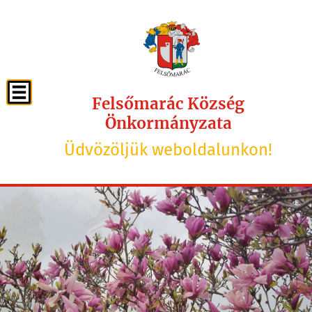
Felsőmarác Község
Önkormányzata
Üdvözöljük weboldalunkon!