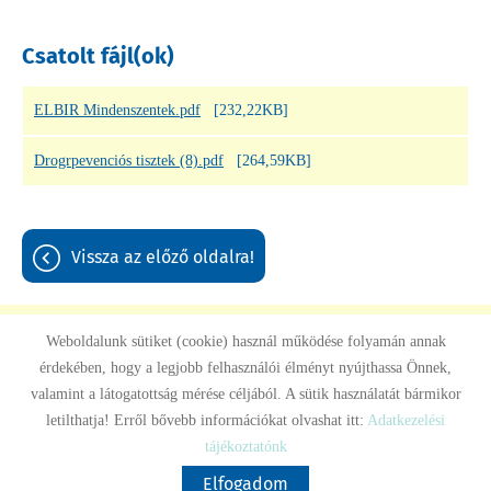
Csatolt fájl(ok)
ELBIR Mindenszentek.pdf
[232,22KB]
Drogrpevenciós tisztek (8).pdf
[264,59KB]
vissza az előző oldalra!
Weboldalunk sütiket (cookie) használ működése folyamán annak
érdekében, hogy a legjobb felhasználói élményt nyújthassa Önnek,
Oldal információk
Adatkezelési tájékoztató
Impresszum
valamint a látogatottság mérése céljából. A sütik használatát bármikor
letilthatja! Erről bővebb információkat olvashat itt:
Adatkezelési
© 2026 - Minden jog fenntartva
tájékoztatónk
Elfogadom