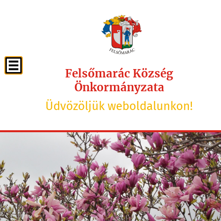
Felsőmarác Község
Önkormányzata
Üdvözöljük weboldalunkon!