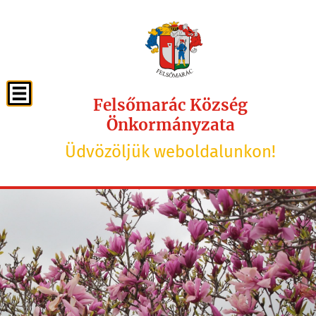
Felsőmarác Község
Önkormányzata
Üdvözöljük weboldalunkon!