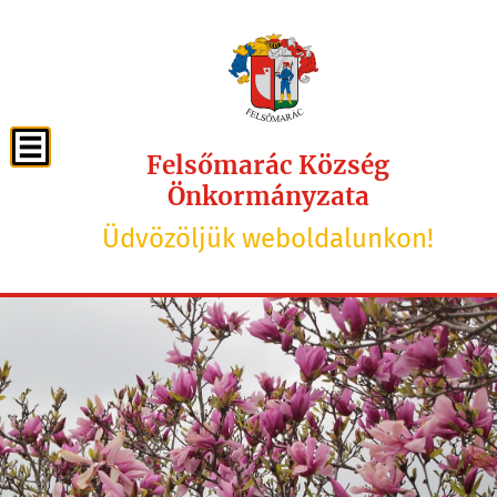
Felsőmarác Község
Önkormányzata
Üdvözöljük weboldalunkon!