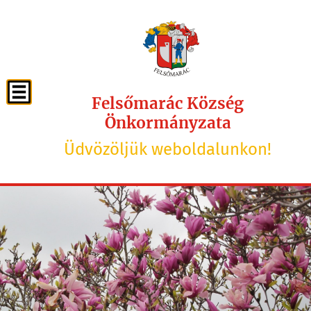
Felsőmarác Község
Önkormányzata
Üdvözöljük weboldalunkon!