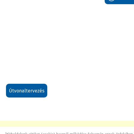
útvonaltervezés