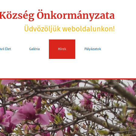
 Község Önkormányzata
Üdvözöljük weboldalunkon!
ivil Élet
Galéria
Hírek
Pályázatok