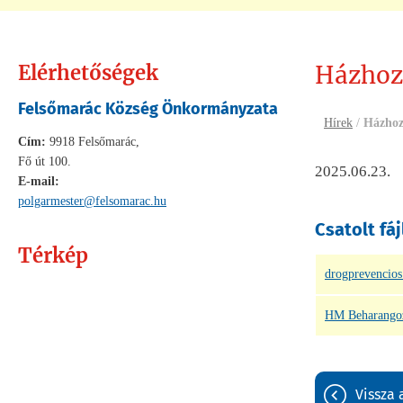
Elérhetőségek
Házhoz
Felsőmarác Község Önkormányzata
Hírek
/
Házhoz
Cím:
9918 Felsőmarác,
Fő út 100.
2025.06.23.
E-mail:
polgarmester@felsomarac.hu
Csatolt fáj
Térkép
drogprevencios
HM Beharangoz
vissza