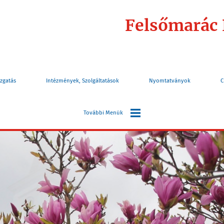
Felsőmarác
zgatás
Intézmények, Szolgáltatások
Nyomtatványok
C
További Menük
Választás
Információk
Turizmus
Elérhetőségek