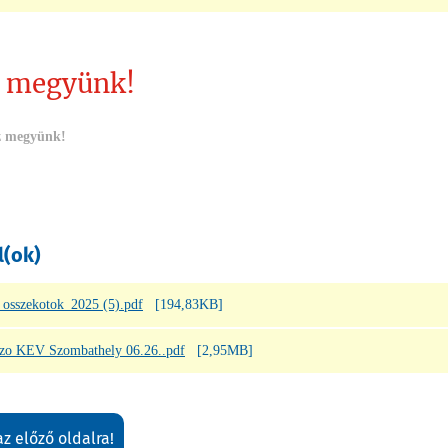
 megyünk!
 megyünk!
l(ok)
 osszekotok_2025 (5).pdf
[194,83KB]
o KEV Szombathely 06.26..pdf
[2,95MB]
 az előző oldalra!