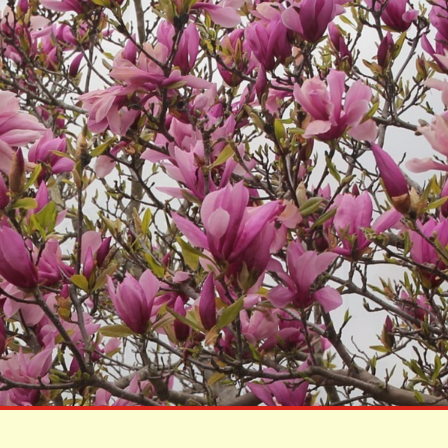
KÖZÉRDEKŰ
ADATOK
Képviselő
Testületi Ülések
Jegyzőkönyvei
Képviselő
Testületi Ülések
Előterjesztés
Költségvetések
Zárszámadások