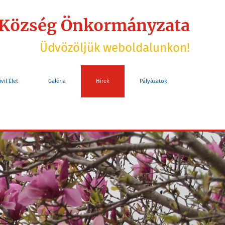
 Község Önkormányzata
Üdvözöljük weboldalunkon!
ivil Élet
Galéria
Hírek
Pályázatok