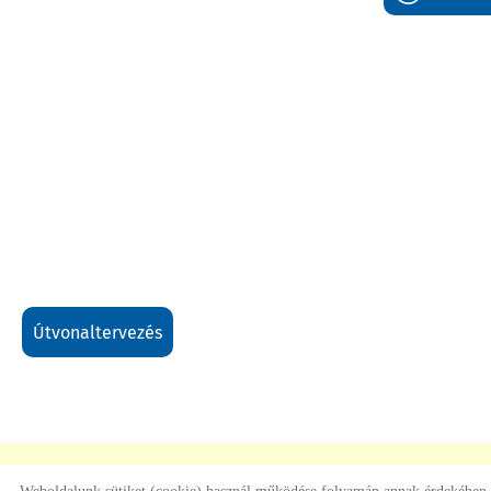
útvonaltervezés