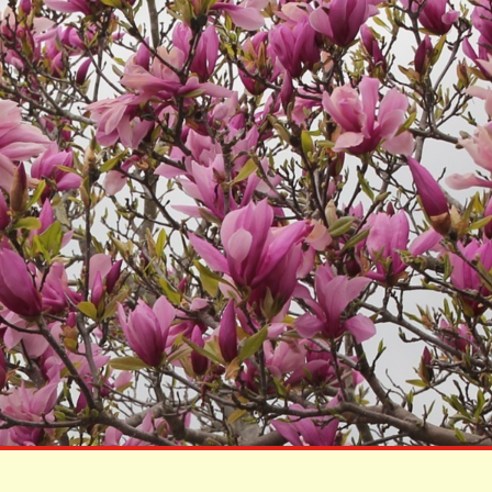
KÖZÉRDEKŰ
ADATOK
Képviselő
Testületi Ülések
Jegyzőkönyvei
Képviselő
Testületi Ülések
Előterjesztés
Költségvetések
Zárszámadások