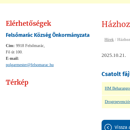
Elérhetőségek
Házhoz
Felsőmarác Község Önkormányzata
Hírek
/
Házhoz
Cím:
9918 Felsőmarác,
Fő út 100.
2025.10.21.
E-mail:
polgarmester@felsomarac.hu
Csatolt fáj
Térkép
HM Beharangozo
Drogrpevenciós 
vissza