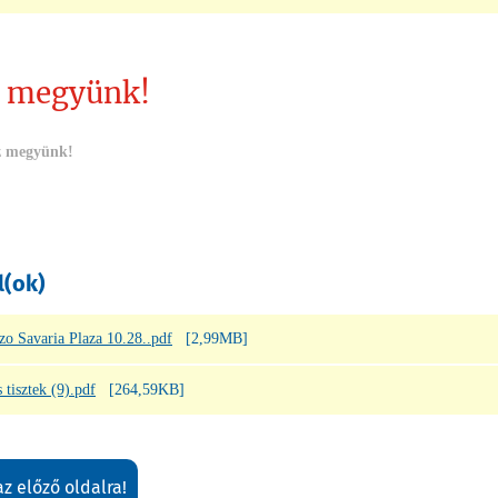
 megyünk!
 megyünk!
l(ok)
 Savaria Plaza 10.28..pdf
[2,99MB]
tisztek (9).pdf
[264,59KB]
 az előző oldalra!