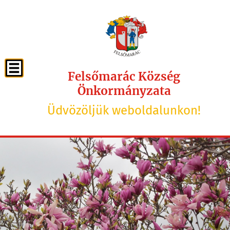
Felsőmarác Község
Önkormányzata
Üdvözöljük weboldalunkon!