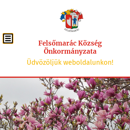
Felsőmarác Község
Önkormányzata
Üdvözöljük weboldalunkon!