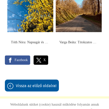
Tóth Nóra: Napsugár és virág illat
Varga Beáta: Titokzatos Berki part
Facebook
X
vissza az előző oldalra!
Weboldalunk sütiket (cookie) használ működése folyamán annak