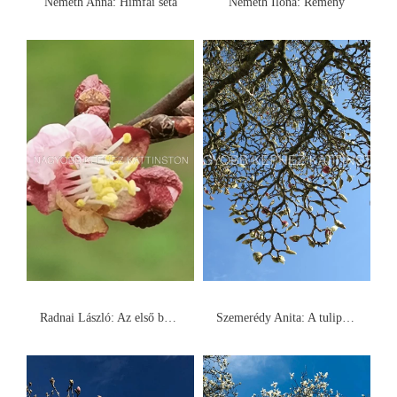
Németh Anna: Himfai séta
Németh Ilona: Remény
Radnai László: Az első barackvirág
Szemerédy Anita: A tulipánfa alatt