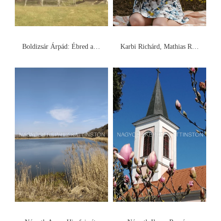
Boldizsár Árpád: Ébred a természet
Karbi Richárd, Mathias Raber: A Tavasz valódi színei. Modell: Gyurgyó Anett