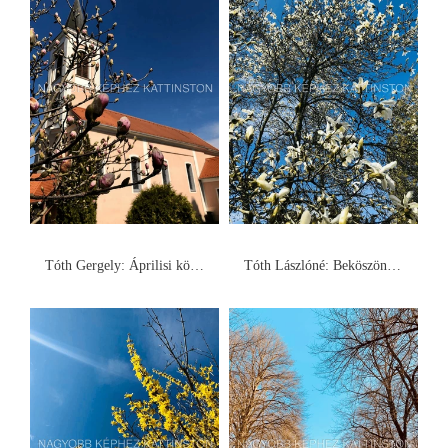
Tóth Gergely: Áprilisi köszöntő
Tóth Lászlóné: Beköszöntött a tavasz Felsőmarácon