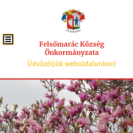
Felsőmarác Község
Önkormányzata
Üdvözöljük weboldalunkon!